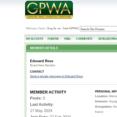
Welcome, Guest [
Log In
-or-
Join GPWA
]
MY ACCOUNT
FORUMS
WIKI
COMMUNITY
AFFILIATE PR
MEMBER DETAILS
Edouard Roux
Brand New Member
CONTACT
Send a private message to Edouard Roux
MEMBER ACTIVITY
PERSONAL IN
Location:
Marsei
Posts:
0
Interests:
Voyage
Last Activity:
Occupation:
Anc
17 May 2024
france
Join Date:
27 Feb 2024